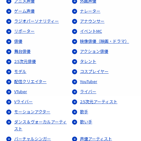
アニメ声優
外画声優
ゲーム声優
ナレーター
ラジオパーソナリティー
アナウンサー
リポーター
イベントMC
俳優
映像俳優（映画・ドラマ）
舞台俳優
アクション俳優
2.5次元俳優
タレント
モデル
コスプレイヤー
配信クリエイター
YouTuber
VTuber
ライバー
Vライバー
2.5次元アーティスト
モーションアクター
歌手
ダンス＆ヴォーカルアーティ
歌い手
スト
バーチャルシンガー
声優アーティスト