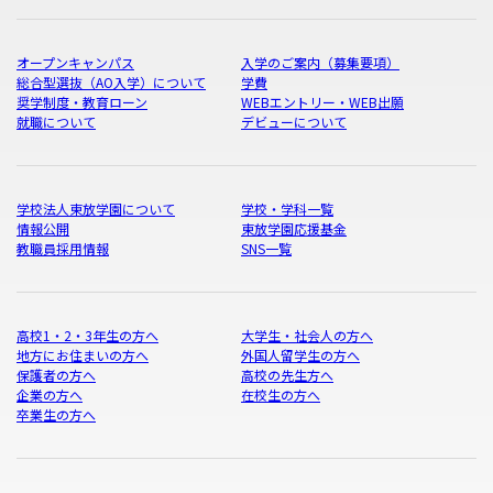
オープンキャンパス
入学のご案内（募集要項）
総合型選抜（AO入学）について
学費
奨学制度・教育ローン
WEBエントリー・WEB出願
就職について
デビューについて
学校法人東放学園について
学校・学科一覧
情報公開
東放学園応援基金
教職員採用情報
SNS一覧
高校1・2・3年生の方へ
大学生・社会人の方へ
地方にお住まいの方へ
外国人留学生の方へ
保護者の方へ
高校の先生方へ
企業の方へ
在校生の方へ
卒業生の方へ