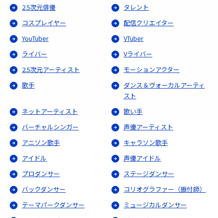
2.5次元俳優
タレント
コスプレイヤー
配信クリエイター
YouTuber
VTuber
ライバー
Vライバー
2.5次元アーティスト
モーションアクター
歌手
ダンス＆ヴォーカルアーティ
スト
ネットアーティスト
歌い手
バーチャルシンガー
声優アーティスト
アニソン歌手
キャラソン歌手
アイドル
声優アイドル
プロダンサー
ステージダンサー
バックダンサー
コリオグラファー（振付師）
テーマパークダンサー
ミュージカルダンサー