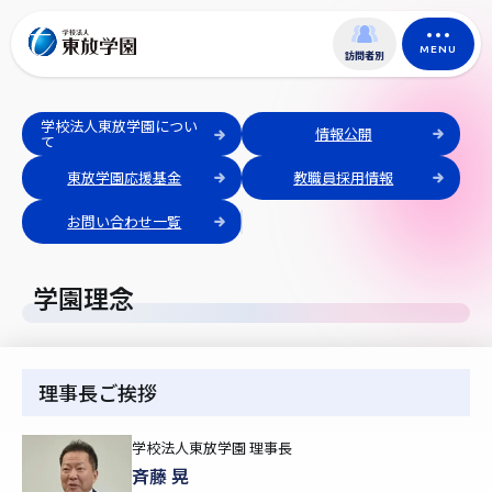
MENU
訪問者別
学校法人東放学園につい
情報公開
て
東放学園応援基金
教職員採用情報
お問い合わせ一覧
学園理念
理事長ご挨拶
学校法人東放学園 理事長
斉藤 晃