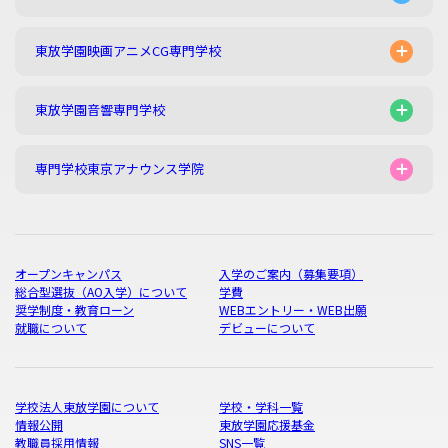
東放学園映画アニメCG専門学校
東放学園音響専門学校
専門学校東京アナウンス学院
オープンキャンパス
入学のご案内（募集要項）
総合型選抜（AO入学）について
学費
奨学制度・教育ローン
WEBエントリー・WEB出願
就職について
デビューについて
学校法人東放学園について
学校・学科一覧
情報公開
東放学園応援基金
教職員採用情報
SNS一覧