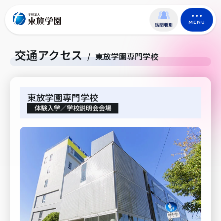
MENU
訪問者別
交通アクセス
/
東放学園専門学校
東放学園専門学校
体験入学／学校説明会会場