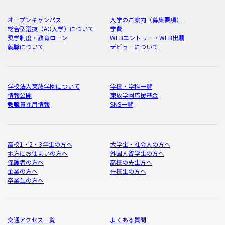
オープンキャンパス
入学のご案内（募集要項）
総合型選抜（AO入学）について
学費
奨学制度・教育ローン
WEBエントリー・WEB出願
就職について
デビューについて
学校法人東放学園について
学校・学科一覧
情報公開
東放学園応援基金
教職員採用情報
SNS一覧
高校1・2・3年生の方へ
大学生・社会人の方へ
地方にお住まいの方へ
外国人留学生の方へ
保護者の方へ
高校の先生方へ
企業の方へ
在校生の方へ
卒業生の方へ
交通アクセス一覧
よくある質問