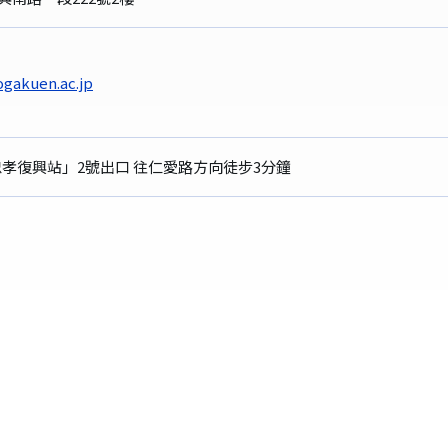
gakuen.ac.jp
忠孝復興站」2號出口 往仁愛路方向徒步3分鐘