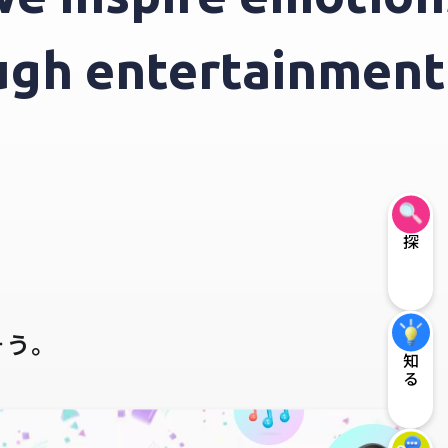
rough entertainme
探す
そう。
知る