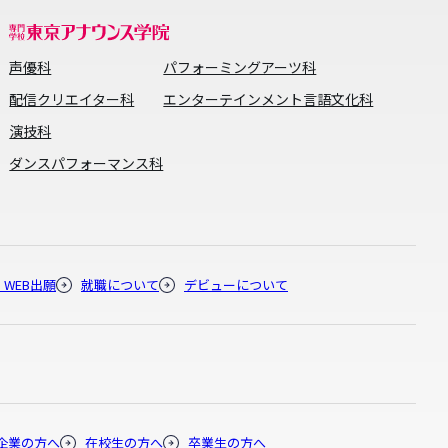
声優科
パフォーミングアーツ科
配信クリエイター科
エンターテインメント言語文化科
演技科
ダンスパフォーマンス科
・WEB出願
就職について
デビューについて
企業の方へ
在校生の方へ
卒業生の方へ