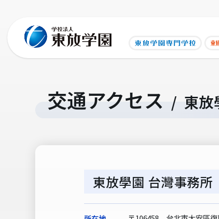
交通アクセス
/
東放
東放學園 台灣事務所
〒106458 台北市大安區復
所在地