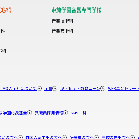
音響技術科
像科
音響芸術科
G科
（AO入学）について
学費
奨学制度・教育ローン
WEBエントリー
放学園応援基金
教職員採用情報
SNS一覧
まいの方へ
外国人留学生の方へ
保護者の方へ
高校の先生方へ