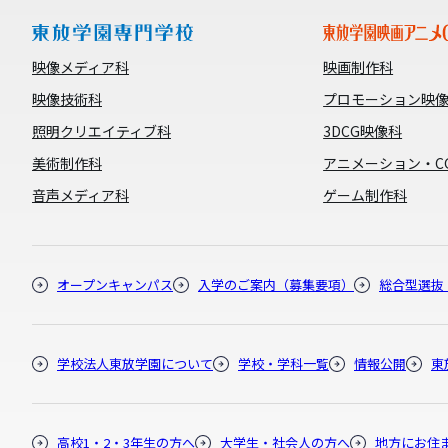
映像メディア科
映画制作科
映像技術科
プロモーション映
照明クリエイティブ科
3DCG映像科
美術制作科
アニメーション・C
音声メディア科
ゲーム制作科
オープンキャンパス
入学のご案内（募集要項）
総合型選抜
学校法人東放学園について
学校・学科一覧
情報公開
東
高校1・2・3年生の方へ
大学生・社会人の方へ
地方にお住