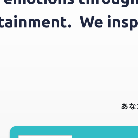
ertainment.
We in
あな