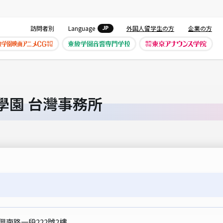
訪問者別
Language
外国人留学生の方
企業の方
JP
學園 台灣事務所
興南路一段222號2樓