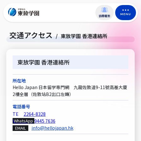
MENU
訪問者別
交通アクセス
/
東放学園 香港連絡所
東放学園 香港連絡所
所在地
Hello Japan 日本留学専門網 九龍佐敦道9-11號高基大廈
2樓全層（佐敦站B2出口左轉）
電話番号
2264-8328
WhatsApp
9445 7636
info@hellojapan.hk
EMAIL