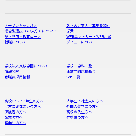
オープンキャンパス
入学のご案内（募集要項）
総合型選抜（AO入学）について
学費
奨学制度・教育ローン
WEBエントリー・WEB出願
就職について
デビューについて
学校法人東放学園について
学校・学科一覧
情報公開
東放学園応援基金
教職員採用情報
SNS一覧
高校1・2・3年生の方へ
大学生・社会人の方へ
地方にお住まいの方へ
外国人留学生の方へ
保護者の方へ
高校の先生方へ
企業の方へ
在校生の方へ
卒業生の方へ